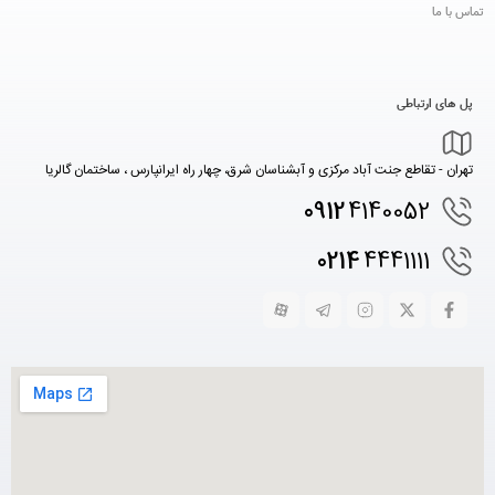
تماس با ما
پل های ارتباطی
تهران - تقاطع جنت آباد مرکزی و آبشناسان شرق، چهار راه ایرانپارس ، ساختمان گالریا
0912
4140052
0214
4441111