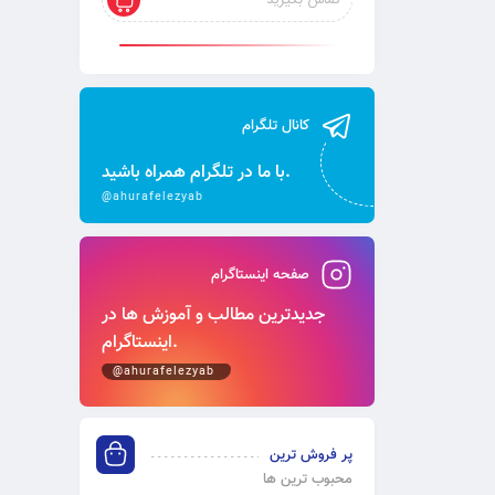
تماس بگیرید
کانال تلگرام
با ما در تلگرام همراه باشید.
@ahurafelezyab
صفحه اینستاگرام
جدیدترین مطالب و آموزش‌ ها در
اینستاگرام.
@ahurafelezyab
پر فروش ترین
محبوب ترین ها