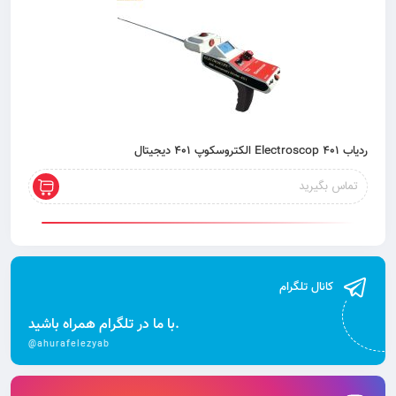
ردیاب 401 Electroscop الکتروسکوپ 401 دیجیتال
تماس بگیرید
کانال تلگرام
با ما در تلگرام همراه باشید.
@ahurafelezyab