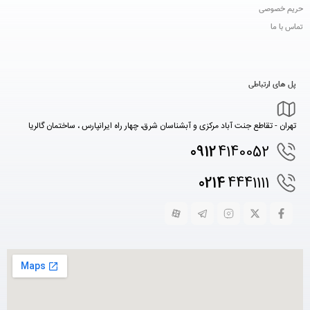
حریم خصوصی
تماس با ما
پل های ارتباطی
تهران - تقاطع جنت آباد مرکزی و آبشناسان شرق، چهار راه ایرانپارس ، ساختمان گالریا
0912
4140052
0214
4441111