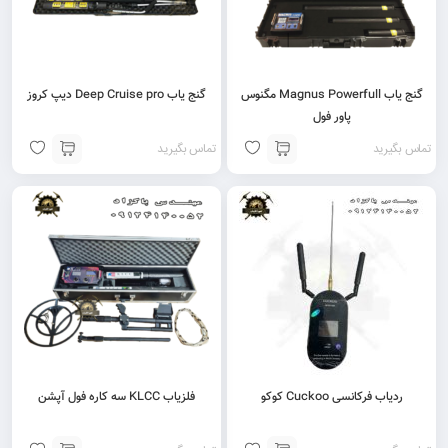
گنج یاب Magnus Powerfull مگنوس
گنج یاب Deep Cruise pro دیپ کروز
پاور فول
تماس بگیرید
تماس بگیرید
ردیاب فرکانسی Cuckoo کوکو
فلزیاب KLCC سه کاره فول آپشن