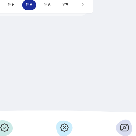
36
37
38
39