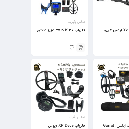
تماس بگیرید
فلزیاب K-37 کا 37 عزیز دتکتور
تماس بگیرید
نقطه زن گرت اپکس Garrett
فلزیاب XP Deus دیوس