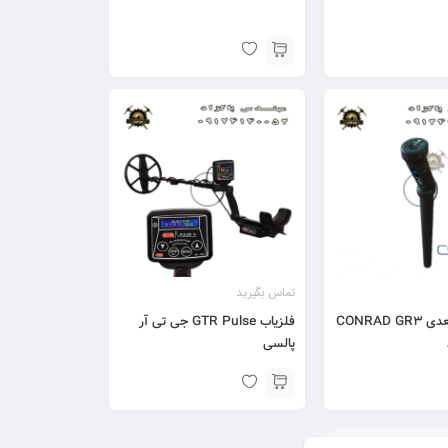
تماس بگیرید
اسکنر سه بعدی CONRAD GR3
فلزیاب GTR Pulse جی تی آر
پالسی