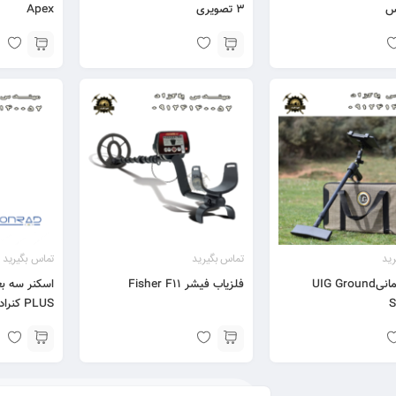
س
۳ تصویری
Apex
ید
تماس بگیرید
تماس بگیرید
اسکنر آلمانیUIG Ground
فلزیاب فیشر Fisher F11
S
PLUS کنراد