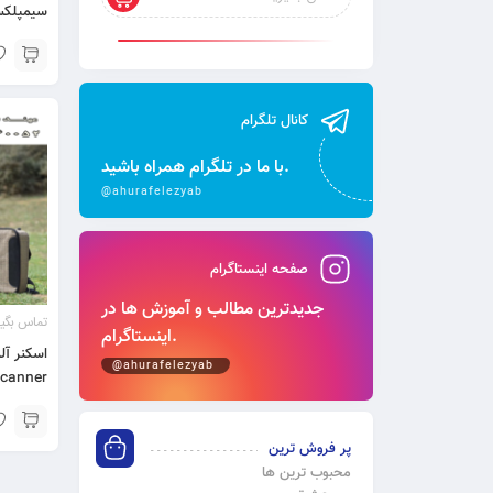
سیمپلک
کانال تلگرام
با ما در تلگرام همراه باشید.
@ahurafelezyab
صفحه اینستاگرام
جدیدترین مطالب و آموزش‌ ها در
تماس بگیر
اینستاگرام.
@ahurafelezyab
canner
پر فروش ترین
محبوب ترین ها