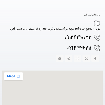
پل های ارتباطی
تهران - تقاطع جنت آباد مرکزی و آبشناسان شرق، چهار راه ایرانپارس ، ساختمان گالریا
0912
4140052
0214
4441111