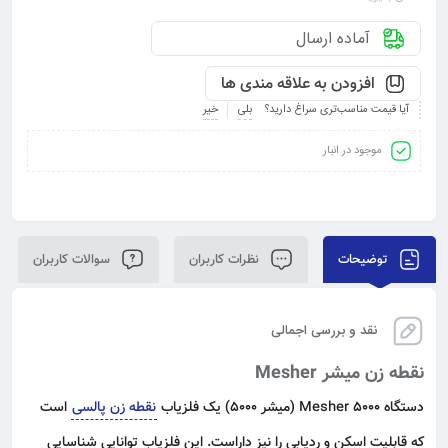
آماده ارسال
افزودن به علاقه مندی ها
آیا قیمت مناسب‌تری سراغ دارید؟
بلی
خیر
موجود در انبار
توضیحات
نظرات کاربران
سوالات کاربران
نقد و بررسی اجمالی
نقطه زن میشر Mesher
دستگاه Mesher 5000 (میشر 5000) یک فلزیاب
نقطه زن پالسی
است
که قابلیت اسکن و ردیابی را نیز داراست. این فلزیاب توانایی شناسایی