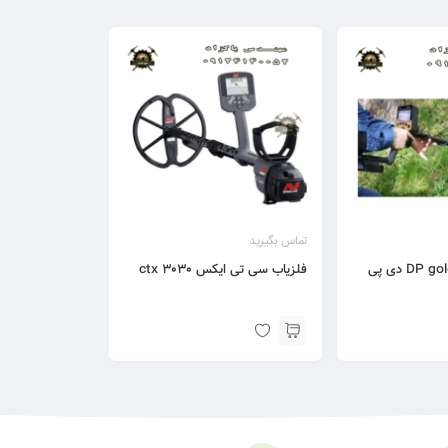
تماس بگیرید
دستگاه فلزیاب DP gold دی پی
فلزیاب سی تی ایکس ctx 3030