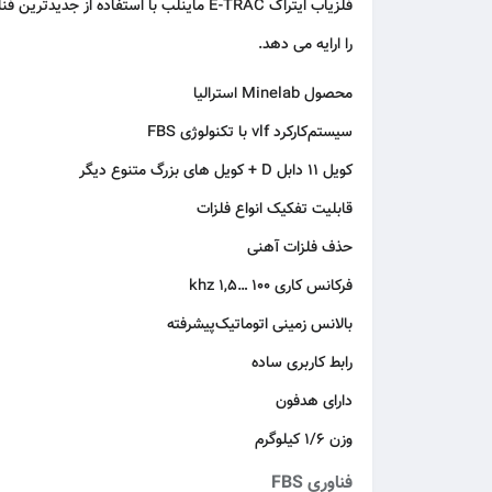
را ارایه می دهد.
محصول Minelab استرالیا
سیستم‌کارکرد vlf با تکنولوژی FBS
کویل 11 دابل D + کویل های بزرگ متنوع دیگر
قابلیت تفکیک انواع فلزات
حذف فلزات آهنی
فرکانس کاری 100 …1,5 khz
بالانس زمینی اتوماتیک‌پیشرفته
رابط کاربری ساده
دارای هدفون
وزن 1/6 کیلوگرم
فناوری FBS