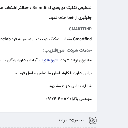
تشخیص تفکیک دو بعدی ind
جلوگیری از خطا حذف نمود.
SMARTFIND
Smartfind مقیاس تفکیک دو بعدی منحصر به فرد Minelab است و به صورت گرافیکی ویژگی های آهنی و رسانای یک هدف را در همان صفحه نمایش نشان می دهد.
خدمات شرکت اهورافلزیاب:
مشاوران ارشد شرکت
اهورا فلزیاب
آماده مشاوره رایگان به
برای مشاوره با کارشناسان ما تماس حاصل فرمایید.
شماره تماس جهت مشاوره:
مهندس پاکزاد 09124140052
محصولات مرتبط