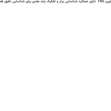
فلزیاب ایتراک E-TRAC ماینلب با استفاده از جدیدترین فناوری FBS دارای عملکرد شناسایی برتر و تفکیک چ