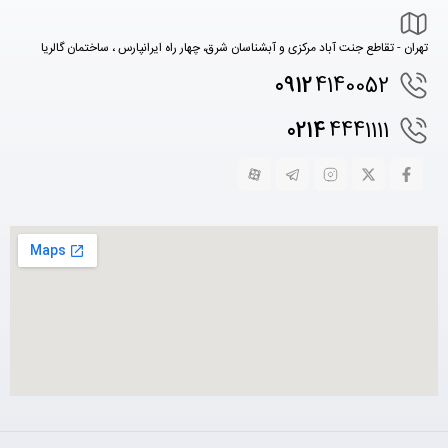
تهران - تقاطع جنت آباد مرکزی و آبشناسان شرق، چهار راه ایرانپارس ، ساختمان گالریا
0912
4140052
0214
4441111