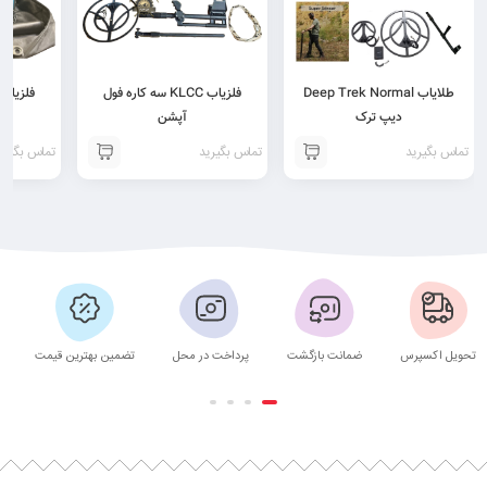
طلایاب Deep Trek Normal
فلزیاب KLCC سه کاره فول
فلزیاب قدرتم
دیپ ترک
آپشن
تماس بگیرید
تماس بگیرید
تماس بگیری
تحویل اکسپرس
ضمانت بازگشت
پرداخت در محل
تضمین بهترین قیمت