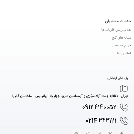
خدمات مشتریان
نقد و بررسی فلزیاب ها
نشانه های گنج
حریم خصوصی
تماس با ما
پل های ارتباطی
تهران - تقاطع جنت آباد مرکزی و آبشناسان شرق، چهار راه ایرانپارس ، ساختمان گالریا
0912
4140052
0214
4441111