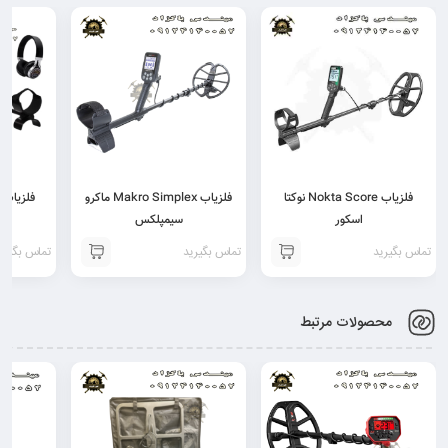
فلزیاب Nokta Score نوکتا
فلزیاب Makro Simplex ماکرو
فلزیاب GF 650 جی اف 650
اسکور
سیمپلکس
تماس بگیرید
تماس بگیرید
تماس بگیری
محصولات مرتبط