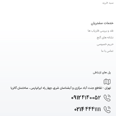
سبد خرید
خدمات مشتریان
نقد و بررسی فلزیاب ها
نشانه های گنج
حریم خصوصی
تماس با ما
پل های ارتباطی
تهران - تقاطع جنت آباد مرکزی و آبشناسان شرق، چهار راه ایرانپارس ، ساختمان گالریا
0912
4140052
0214
4441111