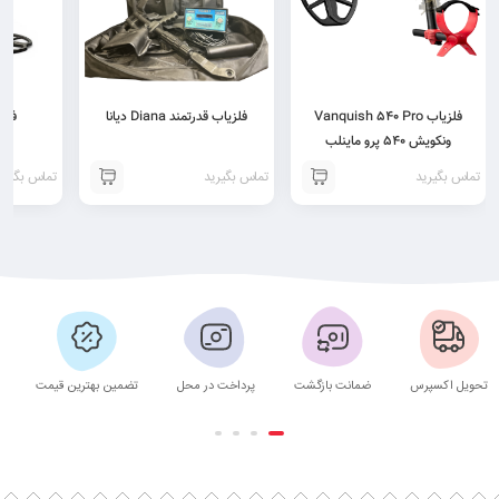
فلزیاب Vanquish 540 Pro
فلزیاب قدرتمند Diana دیانا
فلزیاب e
ونکویش 540 پرو ماینلب
تماس بگیرید
تماس بگیرید
تماس بگیری
تحویل اکسپرس
ضمانت بازگشت
پرداخت در محل
تضمین بهترین قیمت