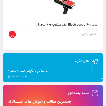
ردیاب 401 Electroscop الکتروسکوپ 401 دیجیتال
تماس بگیرید
کانال تلگرام
با ما در تلگرام همراه باشید.
@ahurafelezyab
صفحه اینستاگرام
جدیدترین مطالب و آموزش‌ ها در اینستاگرام.