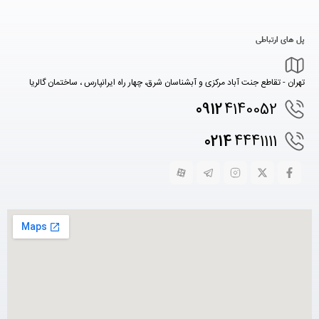
پل های ارتباطی
تهران - تقاطع جنت آباد مرکزی و آبشناسان شرق، چهار راه ایرانپارس ، ساختمان گالریا
0912
4140052
0214
4441111