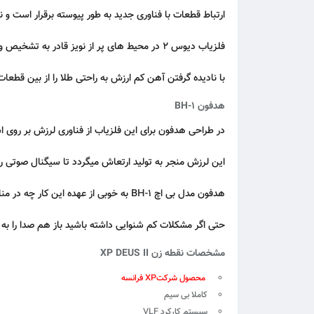
ارتباط قطعات با فناوری جدید به طور پیوسته برقرار است و ن
فلزیاب دیوس 2 در محیط های پر از نویز قادر به تشخیص و تفکیک توده های کم سطح فلزات مانند مسکوکات از آهن تا طلا است.
با نادیده گرفتن آهن کم ارزش به راحتی طلا را از بین ق
هدفون 1-BH
در طراحی هدفون برای این فلزیاب از فناوری لرزش بر روی 
این لرزش منجر به تولید ارتعاش میگردد تا سیگنال صوتی ر
هدفون مدل بی اچ 1-BH به خوبی از عهده این کار چه در مناطق خشک و چه در زیر آب برمی آید.
حتی اگر مشکلات کم شنوایی داشته باشید باز هم صدا را به 
مشخصات نقطه زن XP DEUS II
محصول شرکتXP فرانسه
کاملا بی سیم
سیستم کارکرد VLF