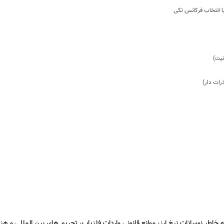
رات دار)
 به خاطر نوسانات نرخ ارز، موانع قانونی واردات فلزیاب، تحریم های بین المللی و ه