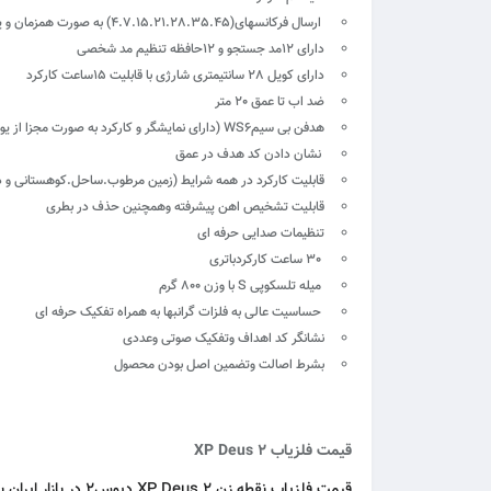
ارسال فرکانسهای(4.7.15.21.28.35.45) به صورت همزمان و یا انتخاب فرکانس تکی
دارای 12مد جستجو و 12حافظه تنظیم مد شخصی
دارای کویل 28 سانتیمتری شارژی با قابلیت 15ساعت کارکرد
ضد اب تا عمق 20 متر
هدفن بی سیمWS6 (دارای نمایشگر و کارکرد به صورت مجزا از یونیت)
نشان دادن کد هدف در عمق
قابلیت کارکرد در همه شرایط (زمین مرطوب.ساحل.کوهستانی و ذ
قابلیت تشخیص اهن پیشرفته وهمچنین حذف در بطری
تنظیمات صدایی حرفه ای
30 ساعت کارکردباتری
میله تلسکوپی S با وزن 800 گرم
حساسیت عالی به فلزات گرانبها به همراه تفکیک حرفه ای
نشانگر کد اهداف وتفکیک صوتی وعددی
بشرط اصالت وتضمین اصل بودن محصول
قیمت فلزیاب 2 XP Deus
قیمت فلزیاب نقطه زن 2 XP Deus دیوس۲
در بازار ایران