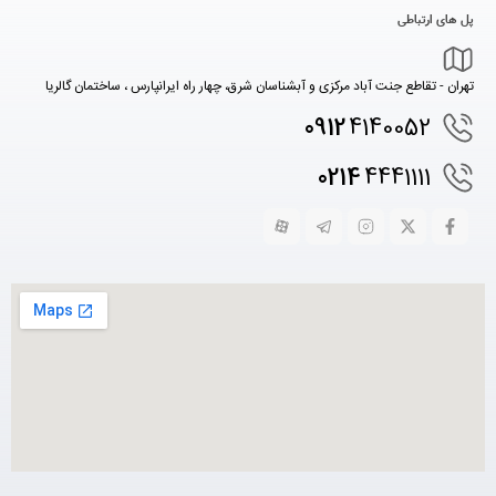
پل های ارتباطی
تهران - تقاطع جنت آباد مرکزی و آبشناسان شرق، چهار راه ایرانپارس ، ساختمان گالریا
0912
4140052
0214
4441111