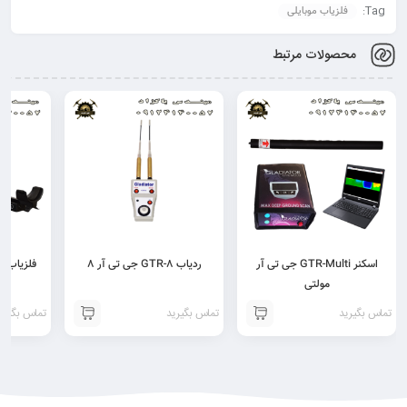
Tag:
فلزیاب موبایلی
محصولات مرتبط
اسکنر GTR-Multi جی تی آر
ردیاب GTR-8 جی تی آر 8
مولتی
تماس بگیرید
تماس بگیرید
تماس بگیری