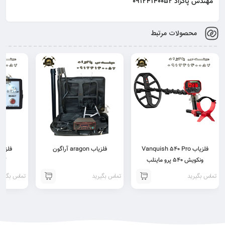
مهندس پاکزاد 09124140052
محصولات مرتبط
فلزیاب Vanquish 540 Pro
فلزیاب aragon آراگون
فلزی
ونکویش 540 پرو ماینلب
X3
تماس بگیرید
تماس بگیرید
تماس بگیری