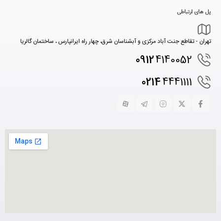
پل های ارتباطی
تهران - تقاطع جنت آباد مرکزی و آبشناسان شرق، چهار راه ایرانپارس ، ساختمان گالریا
0912
4140052
0214
4441111