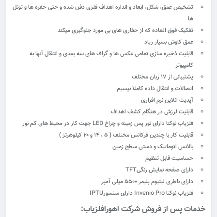
تشخیص عمق، شکل، ابعاد و اندازه اهداف فلزی دفن شده و حتی حفره ها و تونل
ها
تفکیک فوق العاده که از حفاری های بی مورد جلوگیری میکند
عمق کاوش بسیار زیاد
قابلیت ذخیره سازی تمامی عکس ها و گراف های سه بعدی و انتقال آنها به
کامپیوتر
پشتیبانی از ۱۷ زبان مختلف
اتصالات و انتقال داده کاملا بیسیم
آپدیت انلاین نرم افزاری
قابلیت لرزش در هنگام کشف اهداف
فلزیاب نوکتا دارای نور پس زمینه و چراغ LED جهت کار در محیط های کم نور
قابلیت کار با چندین فرکانس مختلف ( ۵ ، ۱۴ و ۲۰ کیلوهرتز )
بالانس اتوماتیک و دستی سطح زمین
حساسیت قابل تنظیم
دارای صفحه نمایش رنگیTFT
دارای باطری لیتیوم پلیمر ۵۵۰۰ میلی آمپر
فلزیاب نوکتا Invenio Pro دارای سنسورIPTU
خدمات
پس از فروش
شرکت اهورافلزیاب: