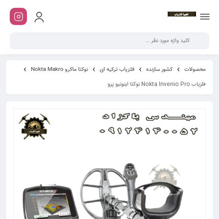
محصولات
کشور سازنده
فلزیاب ترکیه ای
نوکتا ماکرو Nokta Makro
فلزیاب Nokta Invenio Pro نوکتا اینونیو پرو