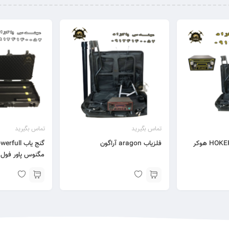
تماس بگیرید
تماس بگیرید
فلزیاب HOKER F5 PRO هوکر
فلزیاب aragon آراگون
گنج یاب ll
مگنوس پاور فول