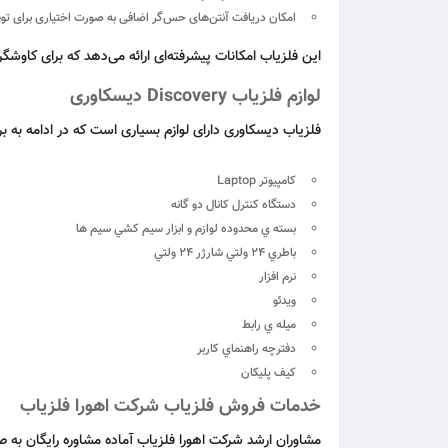
امکان دریافت آنتن‌های حس‌گر اضافی به صورت اختیاری برای ت
این فلزیاب امکانات پیشرفته‌ای ارائه می‌دهد که برای کاوشگرا
لوازم فلزیاب Discovery دیسکاوری
فلزیاب دیسکاوری دارای لوازم بسیاری است که در ادامه به ب
كامپيوتر Laptop
دستگاه كنترل كانال دو گانه
بسته ي محدوده لوازم و ابزار سيم كشي سيم ها
باطري 24 ولتي شارژر 24 ولتي
نرم افزار
ويدئو
ميله ي رابط
دفترچه راهنماي كاربر
كيف پليكان
خدمات فروش فلزیاب شرکت اهورا فلزیاب
مشاوران ارشد شرکت اهورا فلزیاب آماده مشاوره رایگان 