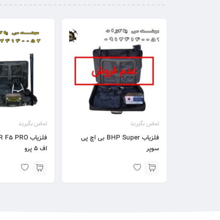
تماس بگیرید
تماس بگیرید
فلزیاب BHP Super بی اچ پی
سوپر
اف 5 پرو