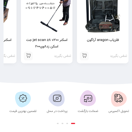
فلزیاب aragon آراگون
اسکنر jet scan z8 v200 جت
اسکنر فلزیاب 00
اسکن زد8وی200
تماس بگیرید
تماس بگیرید
تماس بگیری
تحویل اکسپرس
ضمانت بازگشت
پرداخت در محل
تضمین بهترین قیمت