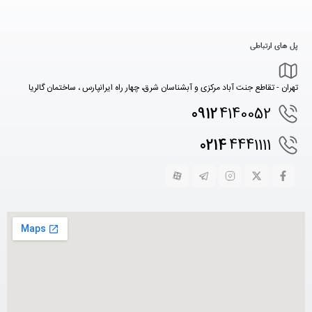
پل های ارتباطی
تهران - تقاطع جنت آباد مرکزی و آبشناسان شرق، چهار راه ایرانپارس ، ساختمان گالریا
0912
4140052
0214
4441111