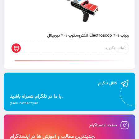
ردیاب 401 Electroscop الکتروسکوپ 401 دیجیتال
تماس بگیرید
کانال تلگرام
با ما در تلگرام همراه باشید.
@ahurafelezyab
صفحه اینستاگرام
جدیدترین مطالب و آموزش‌ ها در اینستاگرام.