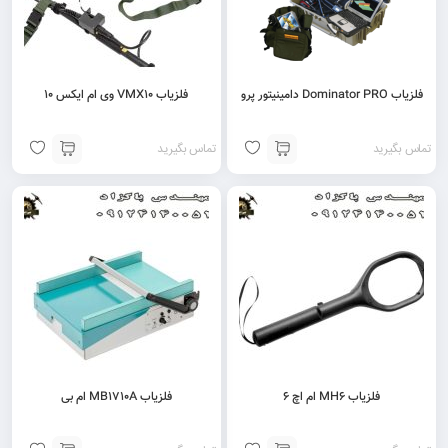
فلزیاب Dominator PRO دامینیتور پرو
فلزیاب VMX10 وی ام ایکس 10
تماس بگیرید
تماس بگیرید
فلزیاب MH6 ام اچ 6
فلزیاب MB1710A ام بی