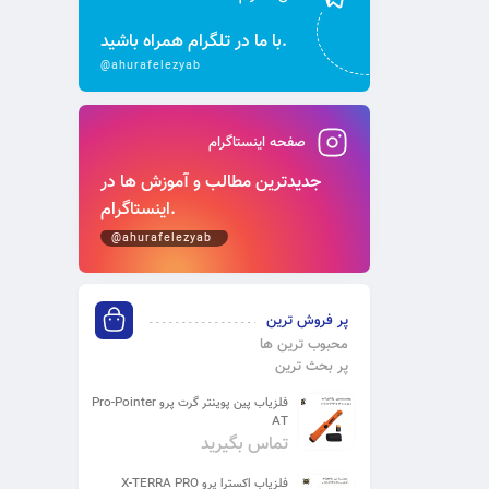
با ما در تلگرام همراه باشید.
@ahurafelezyab
صفحه اینستاگرام
جدیدترین مطالب و آموزش‌ ها در
اینستاگرام.
@ahurafelezyab
پر فروش ترین
محبوب ترین ها
پر بحث ترین
فلزیاب پین پوینتر گرت پرو Pro-Pointer
AT
تماس بگیرید
فلزیاب اکسترا پرو X-TERRA PRO