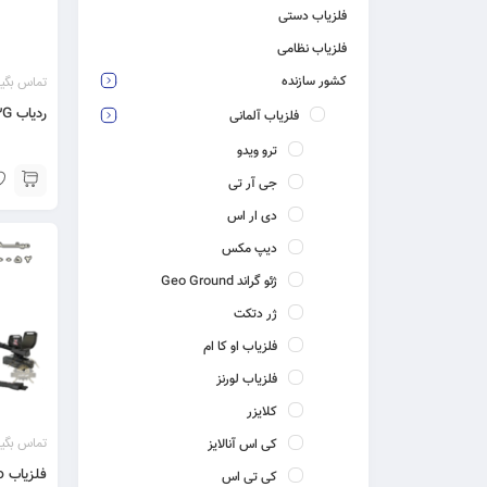
فلزیاب دستی
فلزیاب نظامی
تماس بگیر
کشور سازنده
ردیاب Mega 3G مگا تری جی
فلزیاب آلمانی
ترو ویدو
جی آر تی
دی ار اس
دیپ مکس
ژئو گراند Geo Ground
ژر دتکت
فلزیاب او کا ام
فلزیاب لورنز
کلایزر
تماس بگیر
کی اس آنالایز
فلزیاب Infinity Max Pro آلمان
کی تی اس