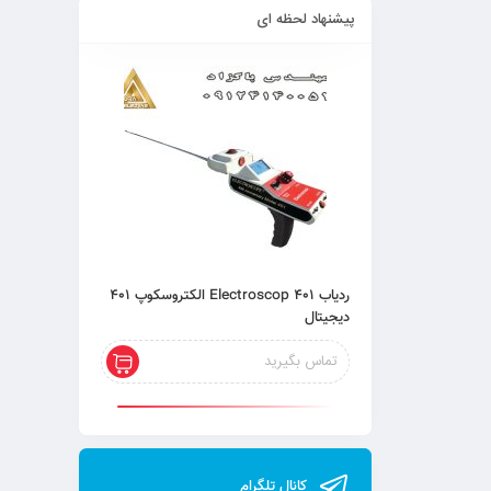
پیشنهاد لحظه ای
ردیاب 401 Electroscop الکتروسکوپ 401
دیجیتال
تماس بگیرید
کانال تلگرام