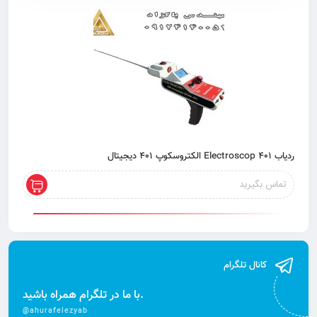
ردیاب 401 Electroscop الکتروسکوپ 401 دیجیتال
تماس بگیرید
کانال تلگرام
با ما در تلگرام همراه باشید.
@ahurafelezyab