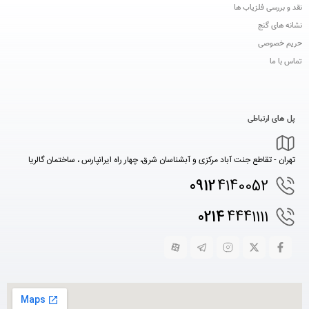
نقد و بررسی فلزیاب ها
نشانه های گنج
حریم خصوصی
تماس با ما
پل های ارتباطی
تهران - تقاطع جنت آباد مرکزی و آبشناسان شرق، چهار راه ایرانپارس ، ساختمان گالریا
0912
4140052
0214
4441111