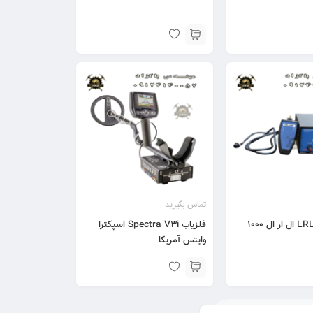
تماس بگیرید
فلزیاب Spectra V3i اسپکترا
وایتس آمریکا