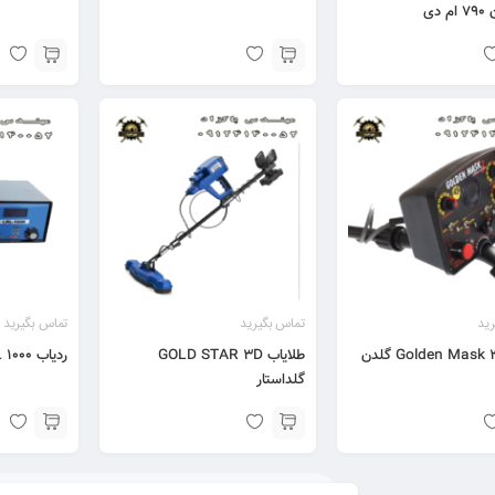
 دی
ید
تماس بگیرید
تماس بگیرید
فلزیاب Golden Mask 3 گلدن
طلایاب GOLD STAR 3D
ردیاب LRL 1000 ال ار ال ۱۰۰۰
گلداستار