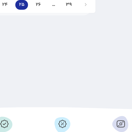
24
25
26
…
39