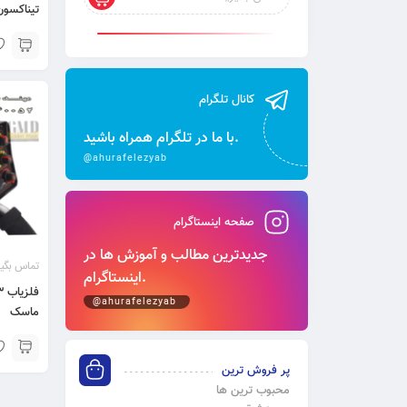
تیناکسون 790 ام
کانال تلگرام
با ما در تلگرام همراه باشید.
@ahurafelezyab
صفحه اینستاگرام
جدیدترین مطالب و آموزش‌ ها در
تماس بگیر
اینستاگرام.
@ahurafelezyab
ماسک
پر فروش ترین
محبوب ترین ها