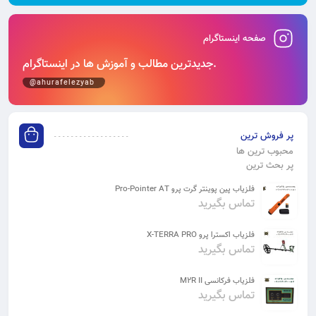
صفحه اینستاگرام
جدیدترین مطالب و آموزش‌ ها در اینستاگرام.
@ahurafelezyab
پر فروش ترین
محبوب ترین ها
پر بحث ترین
فلزیاب پین پوینتر گرت پرو Pro-Pointer AT
تماس بگیرید
فلزیاب اکسترا پرو X-TERRA PRO
تماس بگیرید
فلزیاب فرکانسی M2R II
تماس بگیرید