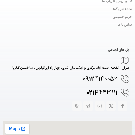
نقد و بررسی فلزیاب ها
نشانه های گنج
حریم خصوصی
تماس با ما
پل های ارتباطی
تهران - تقاطع جنت آباد مرکزی و آبشناسان شرق، چهار راه ایرانپارس ، ساختمان گالریا
0912
4140052
0214
4441111