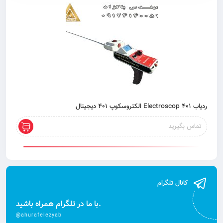
ردیاب 401 Electroscop الکتروسکوپ 401 دیجیتال
تماس بگیرید
کانال تلگرام
با ما در تلگرام همراه باشید.
@ahurafelezyab