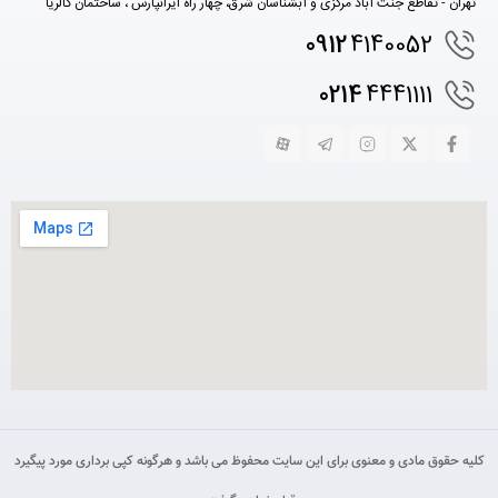
تهران - تقاطع جنت آباد مرکزی و آبشناسان شرق، چهار راه ایرانپارس ، ساختمان گالریا
0912
4140052
0214
4441111
کلیه حقوق مادی و معنوی برای این سایت محفوظ می باشد و هرگونه کپی برداری مورد پیگیرد