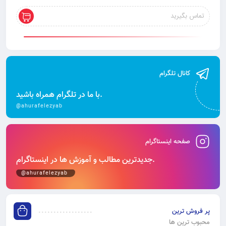
تماس بگیرید
کانال تلگرام
با ما در تلگرام همراه باشید.
@ahurafelezyab
صفحه اینستاگرام
جدیدترین مطالب و آموزش‌ ها در اینستاگرام.
@ahurafelezyab
پر فروش ترین
محبوب ترین ها