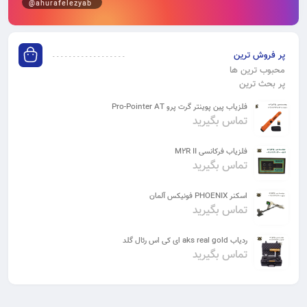
@ahurafelezyab
پر فروش ترین
محبوب ترین ها
پر بحث ترین
فلزیاب پین پوینتر گرت پرو Pro-Pointer AT
تماس بگیرید
فلزیاب فرکانسی M2R II
تماس بگیرید
اسکنر PHOENIX فونیکس آلمان
تماس بگیرید
ردیاب aks real gold ای کی اس رئال گلد
تماس بگیرید