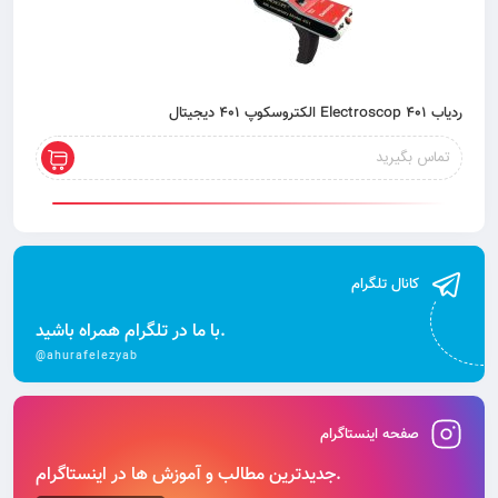
ردیاب 401 Electroscop الکتروسکوپ 401 دیجیتال
تماس بگیرید
کانال تلگرام
با ما در تلگرام همراه باشید.
@ahurafelezyab
صفحه اینستاگرام
جدیدترین مطالب و آموزش‌ ها در اینستاگرام.