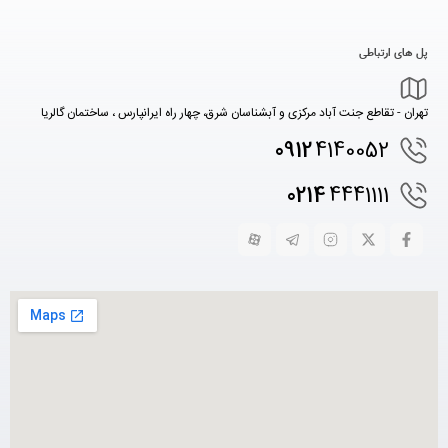
پل های ارتباطی
تهران - تقاطع جنت آباد مرکزی و آبشناسان شرق، چهار راه ایرانپارس ، ساختمان گالریا
0912
4140052
0214
4441111