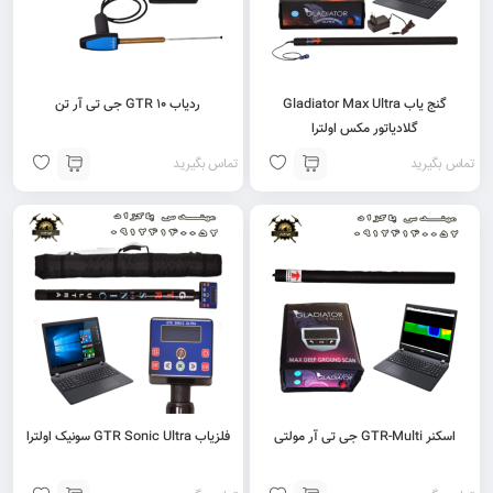
گنج یاب Gladiator Max Ultra
ردیاب GTR 10 جی تی آر تن
گلادیاتور مکس اولترا
تماس بگیرید
تماس بگیرید
اسکنر GTR-Multi جی تی آر مولتی
فلزیاب GTR Sonic Ultra سونیک اولترا