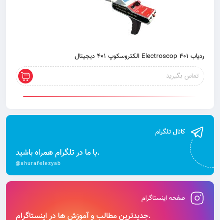
ردیاب 401 Electroscop الکتروسکوپ 401 دیجیتال
تماس بگیرید
کانال تلگرام
با ما در تلگرام همراه باشید.
@ahurafelezyab
صفحه اینستاگرام
جدیدترین مطالب و آموزش‌ ها در اینستاگرام.