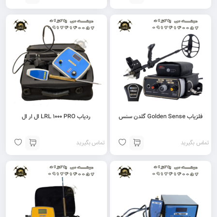
فلزیاب Golden Sense گلدن سنس
ردیاب LRL 1000 PRO ال ار ال
تماس بگیرید
تماس بگیرید