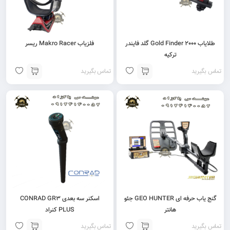
طلایاب Gold Finder 2000 گلد فایندر
فلزیاب Makro Racer ریسر
ترکیه
تماس بگیرید
تماس بگیرید
گنج یاب حرفه ای GEO HUNTER جئو
اسکنر سه بعدی CONRAD GR3
هانتر
PLUS کنراد
تماس بگیرید
تماس بگیرید