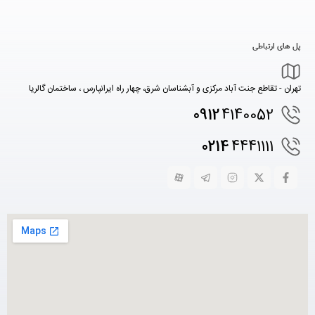
پل های ارتباطی
تهران - تقاطع جنت آباد مرکزی و آبشناسان شرق، چهار راه ایرانپارس ، ساختمان گالریا
0912
4140052
0214
4441111