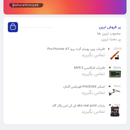
@ahurafelezyab
پر فروش ترین
محبوب ترین ها
پر بحث ترین
فلزیاب پین پوینتر گرت پرو Pro-Pointer AT
تماس بگیرید
فلزیاب فرکانسی M2R II
تماس بگیرید
اسکنر PHOENIX فونیکس آلمان
تماس بگیرید
ردیاب aks real gold ای کی اس رئال گلد
تماس بگیرید