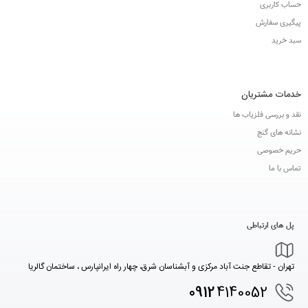
حساب کاربری
پیگیری سفارش
سبد خرید
خدمات مشتریان
نقد و بررسی فلزیاب ها
نشانه های گنج
حریم خصوصی
تماس با ما
پل های ارتباطی
تهران - تقاطع جنت آباد مرکزی و آبشناسان شرق، چهار راه ایرانپارس ، ساختمان گالریا
0912
4140052