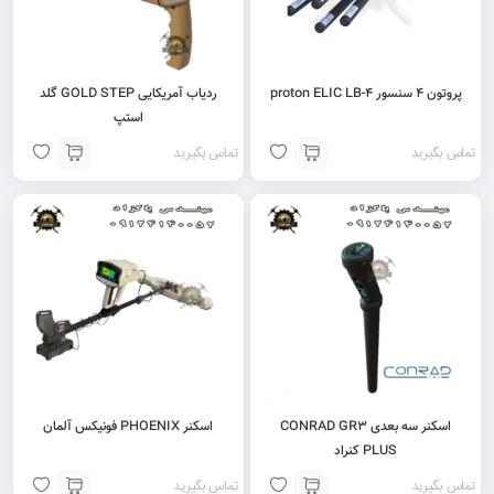
پروتون 4 سنسور proton ELIC LB-4
ردیاب آمریکایی GOLD STEP گلد
استپ
تماس بگیرید
تماس بگیرید
اسکنر سه بعدی CONRAD GR3
اسکنر PHOENIX فونیکس آلمان
PLUS کنراد
تماس بگیرید
تماس بگیرید