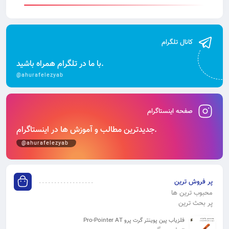
کانال تلگرام
با ما در تلگرام همراه باشید.
@ahurafelezyab
صفحه اینستاگرام
جدیدترین مطالب و آموزش‌ ها در اینستاگرام.
@ahurafelezyab
پر فروش ترین
محبوب ترین ها
پر بحث ترین
فلزیاب پین پوینتر گرت پرو Pro-Pointer AT