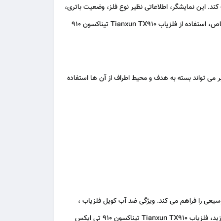
د تنظیمات را از طریق آن مدیریت کند. این نمایشگر، اطلاعاتی نظیر نوع فلز، وضعیت باتری،
حساسیت و عمق هدف را نمایش می دهد. به علاوه، طراحی کاربرپسند این نمایشگر باعث می شود تا کاوشگران تازه کار بدون نیاز به آموزش خاص، استفاده از فلزیاب Tianxun TX910 تیناکسون 910
می تواند بسته به هدف و محیط اطراف از آن ها استفاده
D است که با طراحی خاص خود، پوشش سطحی وسیعی را فراهم می کند. ویژگی ضد آب کویل فلزیاب ،
امکان کاوش در محیط های مرطوب و حتی در آب کم عمق را نیز فراهم می کند. بنابراین، اگر قصد دارید در کنار دریا و یا رودخانه به کاوش بپردازید، فلزیاب Tianxun TX910 تیناکسون 910 تی ایکس