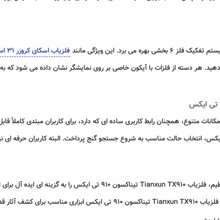
فلزیاب اسکای کروزر 31 اس
 دهید. هر دسته از فلزات با آیکون خاصی بر روی نمایشگر نشان داده می شود که
ناکسون 910 تی ایکس با وجود امکانات متنوع، همچنان رابط کاربری ساده ای که دارد، برای کاربران مبت
با توجه به ضد آب بودن کویل، طراحی سبک و طول قابل تنظیم، فلزیاب n TX910
 در این مکان ها است.