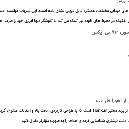
یناکسون 910 تی ایکس در تست های میدانی مختلف، عملکرد قابل قبولی نشان داده است. این فلزیاب 
فکیک در محیط های آلوده نیز کمک می کند تا کاوشگر تنها انرژی خود را صرف اهد
فلزیاب Tianxun TX910 تیناکسون 910 تی ایکس محصولی از برند معتبر Tianxun است که با طراحی کاربرد
ا دقت بیشتری شناسایی کرده و اهداف را به صورت مؤثرتر دنبال کنید.