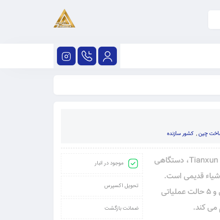
اخت چین
,
کشور سازنده
فلزیاب Tianxun TX910 تیناکسون 910 تی ایکس محصول شرکت Tianxun، دستگاهی
موجود در انبار
اشیاء قدیمی است.
تحویل اکسپرس
این دستگاه دارای نمایشگر LCD، کویل جستجوی ضدآب ۱۰ اینچی و ۵ حالت عملیاتی
 می کند.
ضمانت بازگشت