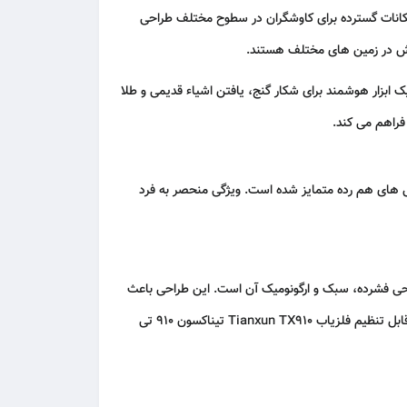
مکانات گسترده برای کاوشگران در سطوح مختلف طراحی
یاب، بلکه یک ابزار هوشمند برای شکار گنج، یافتن اشیاء قدیمی و طلا
دل های هم رده متمایز شده است. ویژگی منحصر به فرد
حی فشرده، سبک و ارگونومیک آن است. این طراحی باعث
می شود تا فلزیاب تیناکسون 910 تی ایکس به راحتی در دست قرار بگیرد و هنگام جستجو طولانی مدت موجب خستگی نشود. دسته تلسکوپی قابل تنظیم فلزیاب Tianxun TX910 تیناکسون 910 تی