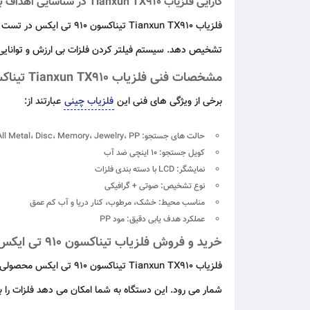
کارایی فلزیاب Tianxun TX910 در شناسایی اهداف با ارزش
فلزیاب Tianxun TX910 ت
تشخیص دهد. سیستم فیلتر کردن فلزات بی ارزش و توانایی ت
مشخصات فنی فلزیاب Tianxun TX910 تیناکسون 910 تی ایکس
برخی از ویژگی های فنی این
فلزیاب چینی
عبارتند از:
حالت های جستجو:
All Metal، Disc، Memory، Jewelry، PP
کویل جستجو:
10 اینچی ضد آب
نمایشگر:
LCD با دسته بندی فلزات
نوع تشخیص:
صوتی + گرافیکی
مناسب محیط:
خشک، مرطوب، کنار دریا و آب کم عمق
عملکرد هدف یابی دقیق:
مود PP
خرید و فروش فلزیاب تیناکسون 910 تی ایکس از اهورا فلزیاب
شمار می رود. این دستگاه به شما امکان می دهد فلزات را ب