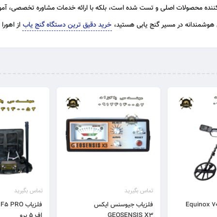
کننده محصولات اصلی و تست شده است، بلکه با
ارائه خدمات مشاوره تخصصی، آموز
ی هوشمندانه در مسیر گنج یابی هستید،
خرید دقیق ترین دستگاه گنج یاب
از اهورا
تماس بگیرید
تماس بگیرید
اب اکوناکس Equinox 700
فلزیاب جیوسنس ایکس
GEOSENSIS X3
اف 5 پرو