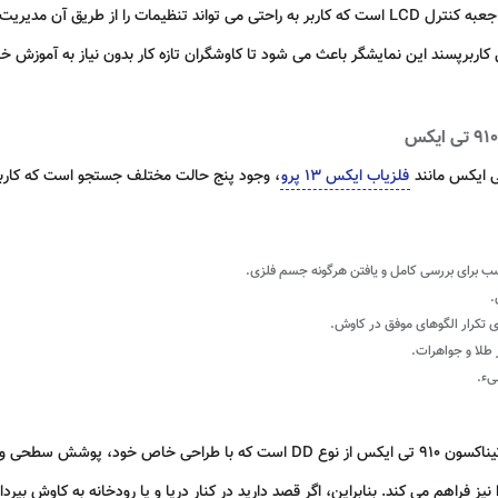
فلزیاب Tianxun TX910 تیناکسون 910 تی ایکس مجهز به جعبه کنترل LCD است که کاربر به راحتی می توان
فلزیاب ایکس 13 پرو
، وجود پنج حالت مختلف جستجو است که کاربر 
ب برای بررسی کامل و یافتن هرگونه جسم فلزی.
.
ی تکرار الگوهای موفق در کاوش.
 طلا و جواهرات.
یء.
کویل جستجوی 10 اینچی ضد آب فلزیاب Tianxun TX910 تیناکسون 910 تی ایکس از نوع D