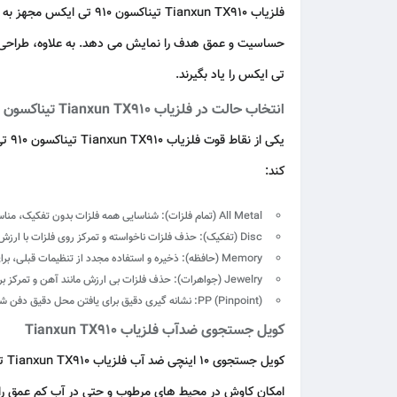
تی ایکس را یاد بگیرند.
انتخاب حالت در فلزیاب Tianxun TX910 تیناکسون 910 تی ایکس
یکی از نقاط قوت فلزیاب Tianxun TX910 تیناکسون 910 تی ایکس مانند
کند:
All Metal (تمام فلزات):
شناسایی همه فلزات بدون تفکیک، مناس
Disc (تفکیک):
حذف فلزات ناخواسته و تمرکز روی فلزات با ارزش
Memory (حافظه):
ذخیره و استفاده مجدد از تنظیمات قبلی، برا
Jewelry (جواهرات):
حذف فلزات بی ارزش مانند آهن و تمرکز بر
PP (Pinpoint):
نشانه گیری دقیق برای یافتن محل دقیق دفن ش
کویل جستجوی ضدآب فلزیاب Tianxun TX910