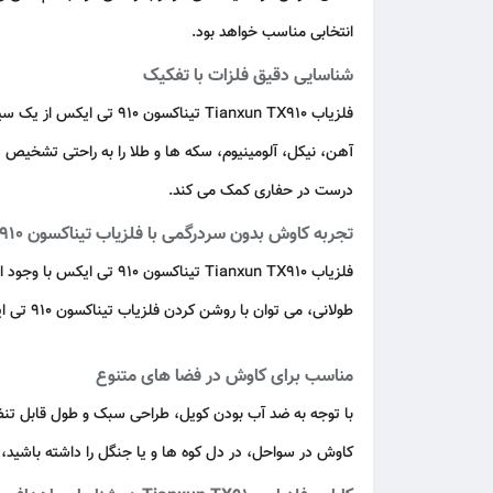
انتخابی مناسب خواهد بود.
شناسایی دقیق فلزات با تفکیک
فلزیاب Tianxun TX910 تیناکسون 910 تی ایکس از یک سیستم تفکیک فلز 6 بخشی بهره می برد. این ویژگی مانند
آهن، نیکل، آلومینیوم، سکه ها و طلا را به راحتی تشخیص
درست در حفاری کمک می کند.
تجربه کاوش بدون سردرگمی با فلزیاب تیناکسون 910 تی ایکس
فلزیاب Tianxun TX910 تی
طولانی، می توان با روشن کردن فلزیاب تیناکسون 910 تی ایکس، انتخاب حالت مناسب به شروع جستجو گنج پرداخت. البته کاربران حرفه ای نیز با تنظیم دقیق حساسیت و استفاده از حالت
مناسب برای کاوش در فضا های متنوع
کاوش در سواحل، در دل کوه ها و یا جنگل را داشته باشید، فلزیاب Tianxun TX910 تیناکسون 910 تی ایکس ابزاری مناسب برای کشف آثار قدیمی و اشیاء با ارزش