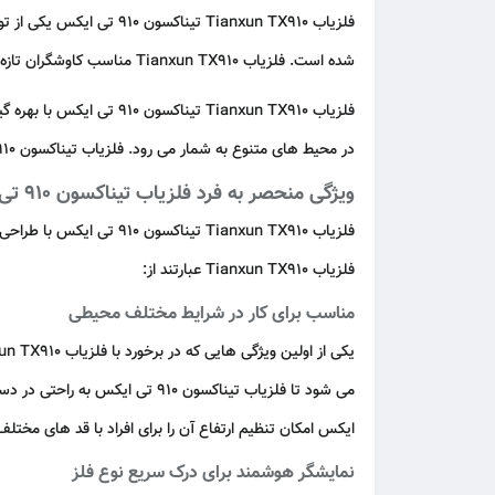
فلزیاب Tianxun TX910 تیناکسون 910 تی ایکس یکی از تولیدات حرفه ای
شده است. فلزیاب Tianxun TX910 مناسب کاوشگران تازه کار و نیمه حرفه ای است که به دنبال فلزیابی کاربردی، دقیق و قابل حمل برای کاوش در زمین های مختلف هستند.
فلزیاب Tianxun TX910 تی
در محیط های متنوع به شمار می رود. فلزیاب تیناکسون 910 تی ایکس با طراحی کاربرپسند خود، امکان استفاده راحت حتی در شرایط سخت را فراهم می کند.
ویژگی منحصر به فرد فلزیاب تیناکسون 910 تی ایکس
فلزیاب Tianxun TX910 تیناکسون 910 تی ایکس با طراحی کاربرپسند و امکاناتی فراتر از انتظار در میان
فلزیاب Tianxun TX910 عبارتند از:
مناسب برای کار در شرایط مختلف محیطی
یکی از اولین ویژگی هایی که در برخورد با فلزیاب Tianxun TX910 تیناکسون 910 تی ایکس جلب توجه می کند همانند
ایکس امکان تنظیم ارتفاع آن را برای افراد با قد های مختل
نمایشگر هوشمند برای درک سریع نوع فلز