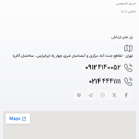
حریم خصوصی
تماس با ما
پل های ارتباطی
تهران - تقاطع جنت آباد مرکزی و آبشناسان شرق، چهار راه ایرانپارس ، ساختمان گالریا
0912
4140052
0214
4441111