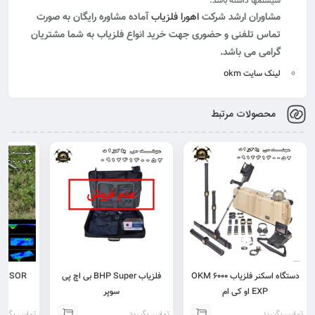
سیستمها داشته باشد.
مشاوران ارشد شرکت
اهورا فلزیاب
آماده مشاوره رایگان به صورت
تماس تلفنی و حضوری جهت خرید انواع فلزیاب به شما مشتریان
گرامی می باشد.
لینک سایت okm
محصولات مرتبط
دستگاه اسکنر فلزیاب 6000 OKM
فلزیاب BHP Super بی اچ پی
SENSOR سنسور های 
EXP او کی ام
سوپر
تماس بگیرید
تماس بگیرید
تماس بگیری