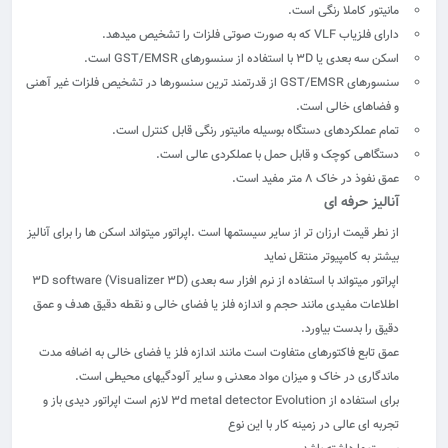
مانیتور کاملا رنگی است.
دارای فلزیاب VLF که به صورت صوتی فلزات را تشخیص میدهد.
اسکن سه بعدی یا ۳D با استفاده از سنسورهای GST/EMSR است.
سنسورهای GST/EMSR از قدرتمند ترین سنسورها در تشخیص فلزات غیر آهنی
و فضاهای خالی است.
تمام عملکردهای دستگاه بوسیله مانیتور رنگی قابل کنترل است.
دستگاهی کوچک و قابل حمل با عملکردی عالی است.
عمق نفوذ در خاک ۸ متر مفید است.
آنالیز حرفه ای
از نطر قیمت ارزان تر از سایر سیستمها است .اپراتور میتواند اسکن ها را برای آنالیز
بیشتر به کامپیوتر منتقل نماید
اپراتور میتواند با استفاده از نرم افزار سه بعدی (۳D software (Visualizer 3D
اطلاعات مفیدی مانند حجم و اندازه فلز یا فضای خالی و نقطه دقیق هدف و عمق
دقیق را بدست بیاورد.
عمق تابع فاکتورهای متفاوت است مانند اندازه فلز یا فضای خالی به اضافه مدت
ماندگاری در خاک و میزان مواد معدنی و سایر آلودگیهای محیطی است.
برای استفاده از ۳d metal detector Evolution لازم است اپراتور دیدی باز و
تجربه ای عالی در زمینه کار با این نوع