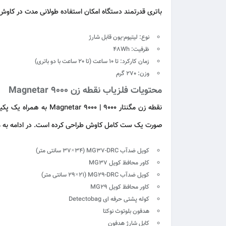
باتری قدرتمند دستگاه امکان استفاده طولانی مدت در کاوش 
نوع: لیتیوم-یون قابل شارژ
ظرفیت: 48Wh
زمان کارکرد: تا 10 ساعت (تا 20 ساعت با دو باتری)
وزن: 270 گرم
محتویات فلزیاب نقطه زن Magnetar 9000
نقطه زن مگنتار 9000 | Magnetar 9000 به همراه یک پکیج حرفه ای و کامل از تجهیزات عرضه می شود که نیاز کاربر را از همان ابتدا پوشش می دهد. شرکت
صورت یک ست کامل کاوش طراحی کرده است. در ادامه به 
کویل ضدآب MG37-DRC (37×34 سانتی متر)
کاور محافظ کویل MG37
کویل ضدآب MG29-DRC (29×21 سانتی متر)
کاور محافظ کویل MG29
کوله پشتی حرفه ای Detectobag
هدفون بلوتوث نوکتا
کابل شارژ هدفون