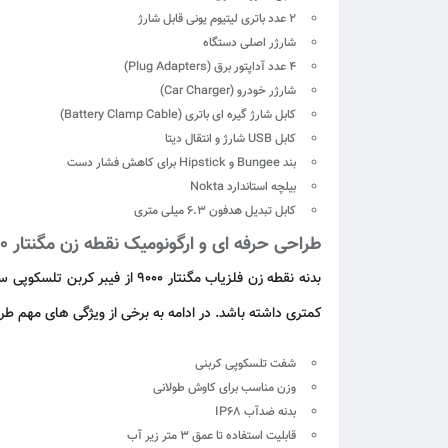
۲ عدد باتری لیتیوم یونی قابل شارژ
شارژر اصلی دستگاه
۴ عدد آداپتور برق (Plug Adapters)
شارژر خودرو (Car Charger)
کابل شارژ گیره ای باتری (Battery Clamp Cable)
کابل USB شارژ و انتقال دیتا
بند Bungee و Hipstick برای کاهش فشار دست
بیلچه استاندارد Nokta
کابل تبدیل هدفون 6.3 میلی متری
طراحی حرفه ای و ارگونومیک نقطه زن مگنتار 9000
بدنه نقطه زن فلزیاب مگنتار 0
کمتری داشته باشد. در ادامه به برخی از ویژگی های مهم ط
شفت تلسکوپی کربنی
وزن مناسب برای کاوش طولانی
بدنه ضدآب IP68
قابلیت استفاده تا عمق ۳ متر زیر آب