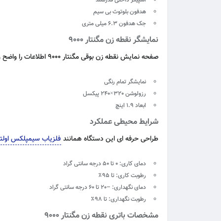
اسپیکر داخلی قدرتمند
هدفون بلوتوث بی سیم
جک هدفون 6.3 میلی متری
نمایشگر نقطه زن مگنتار 9000
صفحه نمایش نقطه زن بوقی مگنتار 9000 اطلاعات را واضح و دقیق نمایش می دهد و کار با تنظیمات را ساده تر می کند.
نمایشگر تمام رنگی
رزولوشن 320×240 پیکسل
ابعاد 1.9 اینچ
شرایط محیطی عملکرد
طراحی حرفه ای این دستگاه همانند
فلزیاب سیمپلکس اولتر
دمای کاری: 0 تا 50 درجه سانتی گراد
رطوبت کاری: تا 95٪
دمای نگهداری: –20 تا 60 درجه سانتی گراد
رطوبت نگهداری: تا 98٪
مشخصات باتری نقطه زن مگنتار 9000