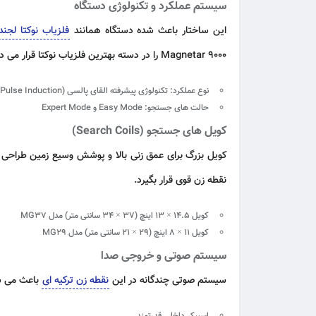
سیستم عملکرد و تکنولوژی دستگاه
این ساختار باعث شده دستگاه همانند
فلزیاب نوکتا لجند 
Magnetar 9000 را در دسته بهترین فلزیاب نوکتا قرار می دهد.
نوع عملکرد:
تکنولوژی پیشرفته القای پالسی (Advanced Pulse Induction)
حالت های جستجو:
Easy Mode و Expert Mode
کویل های جستجو (Search Coils)
کویل بزرگ برای عمق زنی بالا و پوشش وسیع زمین طراحی 
نقطه زن قوی قرار بگیرد.
کویل 14.5 × 13 اینچ (37 × 34 سانتی متر) مدل MG37
کویل 11 × 8 اینچ (29 × 21 سانتی متر) مدل MG29
سیستم صوتی و خروجی صدا
سیستم صوتی چندگانه در این
نقطه زن ترکیه ای
باعث می شو