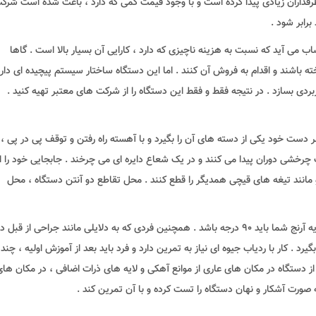
ا طرفداران زیادی پیدا کرده است و با وجود قیمت کمی که دارد ، باعث شده است شرک
برابر شود .
 می آید که نسبت به هزینه ناچیزی که دارد ، کارایی آن بسیار بالا است . گاها
 باشند و اقدام به فروش آن کنند . اما این دستگاه ساختار سیستم پیچیده ای دارد
ردی بسازد . در نتیجه فقط و فقط این دستگاه را از شرکت های معتبر تهیه کنید .
ر دست خود یکی از دسته های آن را بگیرد و با آهسته راه رفتن و توقف پی در پی ، 
چرخشی دوران پیدا می کنند و در یک شعاع دایره ای می چرخند . جابجایی خود را ا
مانند تیغه های قیچی همدیگر را قطع کنند . محل تقاطع دو آنتن دستگاه ، محل
دقت کنید که وقتی دسته های ردیاب را در دست دارید ، زاویه آرنج شما باید 90 درجه باشد . همچنین فردی که به دلایلی مانند جراحی از 
گیرد . کار با ردیاب جیوه ای نیاز به تمرین دارد و فرد باید بعد از آموزش اولیه ، چندی
ه از دستگاه در مکان های عاری از موانع آهکی و لایه های ذرات اضافی ، در مکان ها
ه صورت آشکار و نهان دستگاه را تست کرده و با آن تمرین کند .