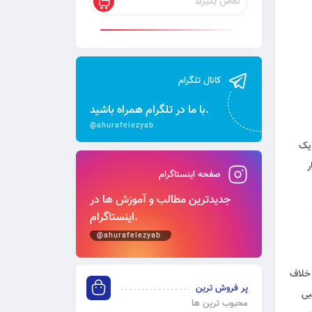
تماس بگیرید
کانال تلگرام
با ما در تلگرام همراه باشید.
@ahurafelezyab
 یک
ر
صفحه اینستاگرام
جدیدترین مطالب و آموزش‌ ها در
اینستاگرام.
@ahurafelezyab
 خلاف
پر فروش ترین
بی
محبوب ترین ها