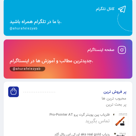
کانال تلگرام
با ما در تلگرام همراه باشید.
@ahurafelezyab
صفحه اینستاگرام
جدیدترین مطالب و آموزش‌ ها در اینستاگرام.
@ahurafelezyab
پر فروش ترین
محبوب ترین ها
پر بحث ترین
فلزیاب پین پوینتر گرت پرو Pro-Pointer AT
تماس بگیرید
ردیاب aks real gold ای کی اس رئال گلد