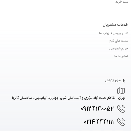
سبد خرید
خدمات مشتریان
نقد و بررسی فلزیاب ها
نشانه های گنج
حریم خصوصی
تماس با ما
پل های ارتباطی
تهران - تقاطع جنت آباد مرکزی و آبشناسان شرق، چهار راه ایرانپارس ، ساختمان گالریا
0912
4140052
0214
4441111