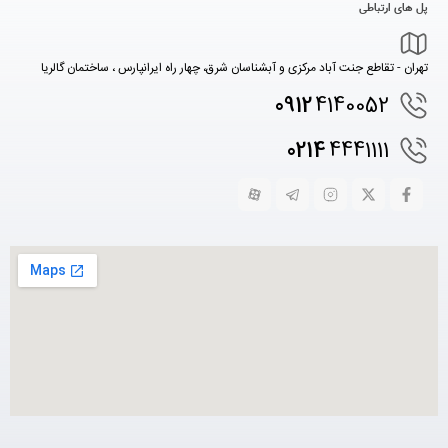
پل های ارتباطی
تهران - تقاطع جنت آباد مرکزی و آبشناسان شرق، چهار راه ایرانپارس ، ساختمان گالریا
0912
4140052
0214
4441111