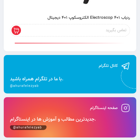
ردیاب 401 Electroscop الکتروسکوپ 401 دیجیتال
تماس بگیرید
کانال تلگرام
با ما در تلگرام همراه باشید.
@ahurafelezyab
صفحه اینستاگرام
جدیدترین مطالب و آموزش‌ ها در اینستاگرام.
@ahurafelezyab