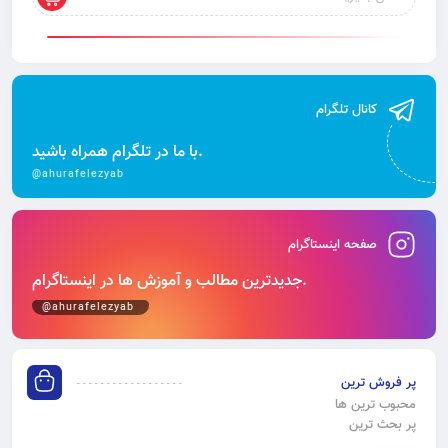
کانال تلگرام
با ما در تلگرام همراه باشید.
@ahurafelezyab
صفحه اینستاگرام
جدیدترین مطالب و آموزش‌ ها در اینستاگرام.
@ahurafelezyab
پر فروش ترین
محبوب ترین ها
پر بحث ترین