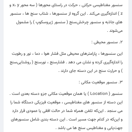
سنسور مغناطیسی حرکتی ، حرکت در راستای محورها ( سه محور x، y و
z ) اندازه‌گیری می‌کند . این گروه از سنسورها ، شتاب سنج ها ، سنسور
های جاذبه و سنسور چرخش‌سنج ( سنسور ژیروسکوپ ) را مشمول
می‌شوند .
2. سنسور محیطی :
این سنسور‌ها ، پارامترهای محیطی مثل فشار هوا ، دما ، نور و رطوبت
را اندازه‌گیری کرده و نشان می دهد . فشارسنج ، نورسنج ( روشنایی‌سنج
) و حرارت ‌سنج در این دسته جای دارند .
3. سنسور موقعیت مکانی :
سنسور ( Location ) یا همان موقعیت مکانی جزو دسته بعدی است .
این دسته از سنسور های مغناطیسی ، موقعیت فیزیکی دستگاه شما را
می ‌سنجد . این‌که تلفن همراه شما در حالت افقی یا عمودی قرار دارد
و این‌که در کدام جهت مسیر است . این دسته‌ بندی شامل سنسورهای
جهت‌یابی و مغناطیس ‌سنج‌ ها می باشد .