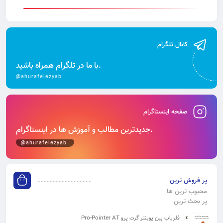
کانال تلگرام
با ما در تلگرام همراه باشید.
@ahurafelezyab
صفحه اینستاگرام
جدیدترین مطالب و آموزش‌ ها در اینستاگرام.
@ahurafelezyab
پر فروش ترین
محبوب ترین ها
پر بحث ترین
فلزیاب پین پوینتر گرت پرو Pro-Pointer AT